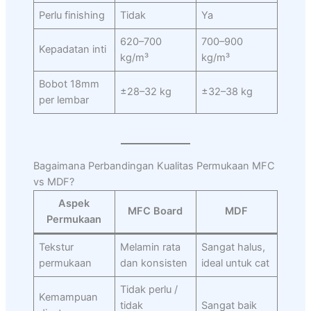
Perlu finishing
Tidak
Ya
620–700
700–900
Kepadatan inti
kg/m³
kg/m³
Bobot 18mm
±28–32 kg
±32–38 kg
per lembar
Bagaimana Perbandingan Kualitas Permukaan MFC
vs MDF?
Aspek
MFC Board
MDF
Permukaan
Tekstur
Melamin rata
Sangat halus,
permukaan
dan konsisten
ideal untuk cat
Tidak perlu /
Kemampuan
tidak
Sangat baik