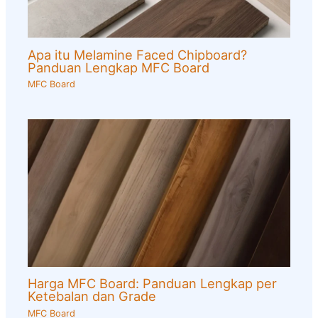
Apa itu Melamine Faced Chipboard?
Panduan Lengkap MFC Board
MFC Board
Harga MFC Board: Panduan Lengkap per
Ketebalan dan Grade
MFC Board