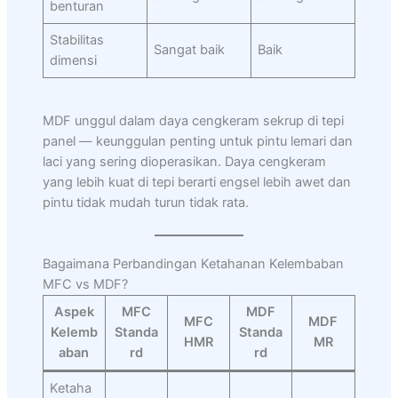
benturan
Stabilitas
Sangat baik
Baik
dimensi
MDF unggul dalam daya cengkeram sekrup di tepi
panel — keunggulan penting untuk pintu lemari dan
laci yang sering dioperasikan. Daya cengkeram
yang lebih kuat di tepi berarti engsel lebih awet dan
pintu tidak mudah turun tidak rata.
Bagaimana Perbandingan Ketahanan Kelembaban
MFC vs MDF?
Aspek
MFC
MDF
MFC
MDF
Kelemb
Standa
Standa
HMR
MR
aban
rd
rd
Ketaha