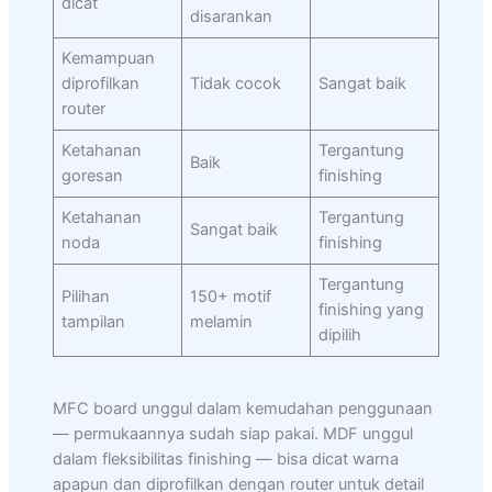
dicat
disarankan
Kemampuan
diprofilkan
Tidak cocok
Sangat baik
router
Ketahanan
Tergantung
Baik
goresan
finishing
Ketahanan
Tergantung
Sangat baik
noda
finishing
Tergantung
Pilihan
150+ motif
finishing yang
tampilan
melamin
dipilih
MFC board unggul dalam kemudahan penggunaan
— permukaannya sudah siap pakai. MDF unggul
dalam fleksibilitas finishing — bisa dicat warna
apapun dan diprofilkan dengan router untuk detail