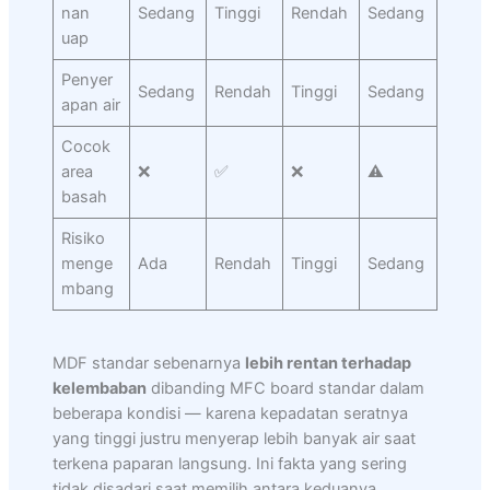
nan
Sedang
Tinggi
Rendah
Sedang
uap
Penyer
Sedang
Rendah
Tinggi
Sedang
apan air
Cocok
area
❌
✅
❌
⚠️
basah
Risiko
menge
Ada
Rendah
Tinggi
Sedang
mbang
MDF standar sebenarnya
lebih rentan terhadap
kelembaban
dibanding MFC board standar dalam
beberapa kondisi — karena kepadatan seratnya
yang tinggi justru menyerap lebih banyak air saat
terkena paparan langsung. Ini fakta yang sering
tidak disadari saat memilih antara keduanya.