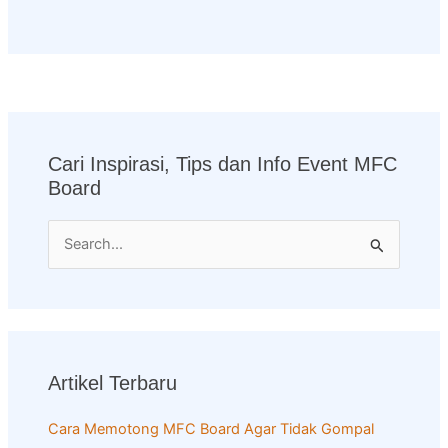
Cari Inspirasi, Tips dan Info Event MFC
Board
S
e
a
r
c
Artikel Terbaru
h
f
Cara Memotong MFC Board Agar Tidak Gompal