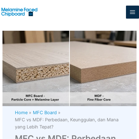
Skip
to
content
Home
MFC Board
MFC vs MDF: Perbedaan, Keunggulan, dan Mana
yang Lebih Tepat?
MFC vs MDF: Perbedaan,