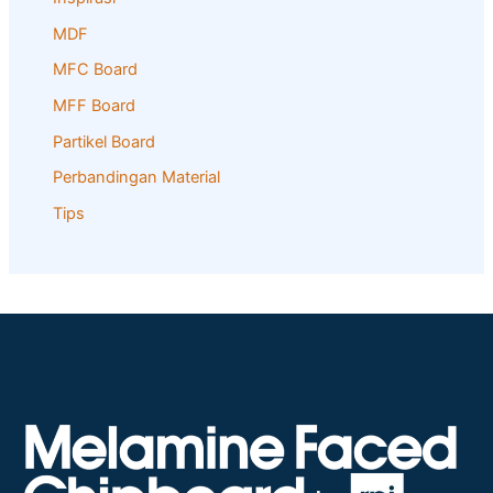
MDF
MFC Board
MFF Board
Partikel Board
Perbandingan Material
Tips