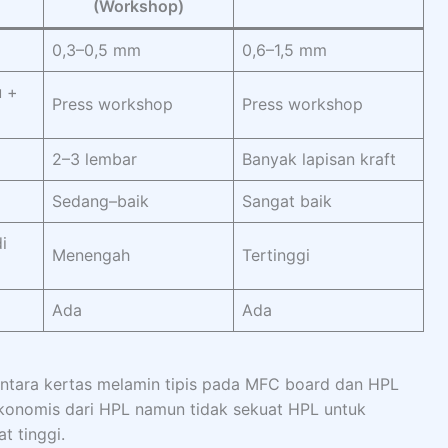
(Workshop)
0,3–0,5 mm
0,6–1,5 mm
u +
Press workshop
Press workshop
2–3 lembar
Banyak lapisan kraft
Sedang–baik
Sangat baik
i
Menengah
Tertinggi
Ada
Ada
ntara kertas melamin tipis pada MFC board dan HPL
ekonomis dari HPL namun tidak sekuat HPL untuk
t tinggi.