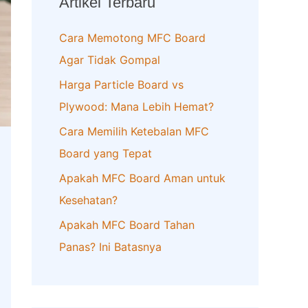
Artikel Terbaru
h
f
Cara Memotong MFC Board
o
Agar Tidak Gompal
r
Harga Particle Board vs
:
Plywood: Mana Lebih Hemat?
Cara Memilih Ketebalan MFC
Board yang Tepat
Apakah MFC Board Aman untuk
Kesehatan?
Apakah MFC Board Tahan
Panas? Ini Batasnya