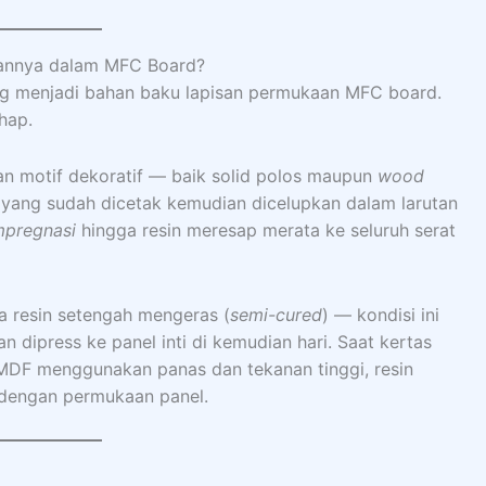
rannya dalam MFC Board?
ng menjadi bahan baku lapisan permukaan MFC board.
hap.
gan motif dekoratif — baik solid polos maupun
wood
s yang sudah dicetak kemudian dicelupkan dalam larutan
mpregnasi
hingga resin meresap merata ke seluruh serat
ga resin setengah mengeras (
semi-cured
) — kondisi ini
dipress ke panel inti di kemudian hari. Saat kertas
u MDF menggunakan panas dan tekanan tinggi, resin
 dengan permukaan panel.