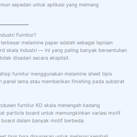
 namun sepadan untuk aplikasi yang memang
ustri Furnitur?
erbesar melamine paper adalah sebagai lapisan
 skala industri — ini yang paling banyak bersentuhan
dak disadari secara eksplisit.
hop furnitur menggunakan melamine sheet tipis
 panel lama atau memberikan finishing pada substrat
odusen furnitur KD skala menengah kadang
at particle board untuk memungkinkan variasi motif
C board dalam banyak motif berbeda.
t tipis bisa digunakan untuk melapisi kembali