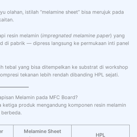
ayu olahan, istilah “melamine sheet” bisa merujuk pada
aitan.
api resin melamin (
impregnated melamine paper
) yang
 di pabrik — dipress langsung ke permukaan inti panel
bih tebal yang bisa ditempelkan ke substrat di workshop
presi tekanan lebih rendah dibanding HPL sejati.
Lapisan Melamin pada MFC Board?
na ketiga produk mengandung komponen resin melamin
 berbeda.
er
Melamine Sheet
HPL