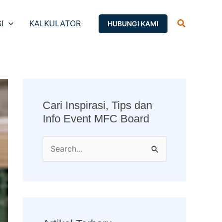
Search
I
KALKULATOR
HUBUNGI KAMI
Cari Inspirasi, Tips dan
Info Event MFC Board
S
e
a
r
c