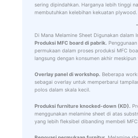
sering dipindahkan. Harganya lebih tinggi
membutuhkan kelebihan kekuatan plywood.
Di Mana Melamine Sheet Digunakan dalam Ind
Produksi MFC board di pabrik.
Penggunaan t
permukaan dalam proses produksi MFC board
langsung dengan konsumen akhir meskipun ti
Overlay panel di workshop.
Beberapa works
sebagai overlay untuk memperbarui tampilan
polos dalam skala kecil.
Produksi furniture knocked-down (KD).
Pr
menggunakan melamine sheet di atas substr
yang lebih fleksibel dibanding membeli MF
Renovasi permukaan furnitur.
Melamine shee