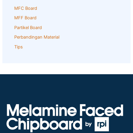
MFC Board
MFF Board
Partikel Board
Perbandingan Material
Tips