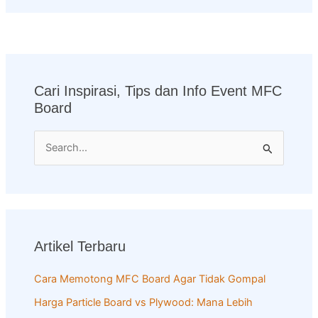
Cari Inspirasi, Tips dan Info Event MFC
Board
S
e
a
r
c
Artikel Terbaru
h
f
Cara Memotong MFC Board Agar Tidak Gompal
o
Harga Particle Board vs Plywood: Mana Lebih
r