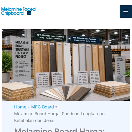
Skip
to
content
Home
MFC Board
Melamine Board Harga: Panduan Lengkap per
Ketebalan dan Jenis
Melamine Board Harga: