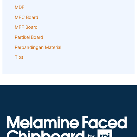
MDF
MFC Board
MFF Board
Partikel Board
Perbandingan Material
Tips