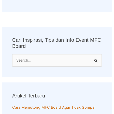
Cari Inspirasi, Tips dan Info Event MFC
Board
S
e
a
r
c
Artikel Terbaru
h
f
Cara Memotong MFC Board Agar Tidak Gompal
o