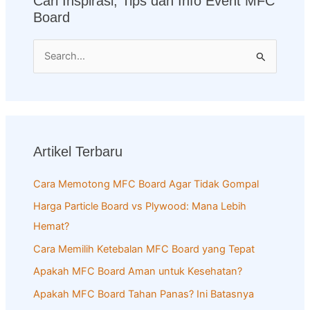
Cari Inspirasi, Tips dan Info Event MFC
Board
S
e
a
r
c
Artikel Terbaru
h
f
Cara Memotong MFC Board Agar Tidak Gompal
o
Harga Particle Board vs Plywood: Mana Lebih
r
Hemat?
:
Cara Memilih Ketebalan MFC Board yang Tepat
Apakah MFC Board Aman untuk Kesehatan?
Apakah MFC Board Tahan Panas? Ini Batasnya