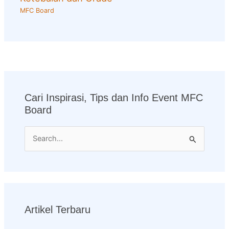
MFC Board
Cari Inspirasi, Tips dan Info Event MFC
Board
S
e
a
r
c
Artikel Terbaru
h