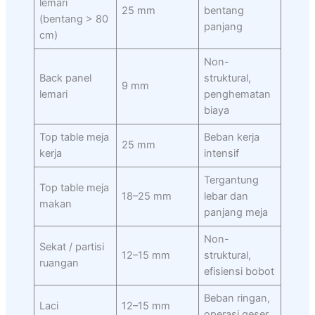
lemari
25 mm
bentang
(bentang > 80
panjang
cm)
Non-
Back panel
struktural,
9 mm
lemari
penghematan
biaya
Top table meja
Beban kerja
25 mm
kerja
intensif
Tergantung
Top table meja
18–25 mm
lebar dan
makan
panjang meja
Non-
Sekat / partisi
12–15 mm
struktural,
ruangan
efisiensi bobot
Beban ringan,
Laci
12–15 mm
operasi geser