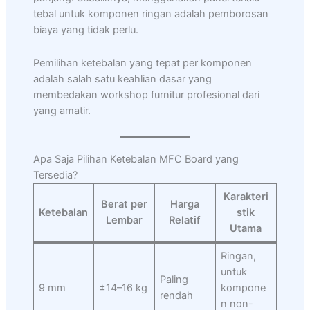
tebal untuk komponen ringan adalah pemborosan
biaya yang tidak perlu.
Pemilihan ketebalan yang tepat per komponen
adalah salah satu keahlian dasar yang
membedakan workshop furnitur profesional dari
yang amatir.
Apa Saja Pilihan Ketebalan MFC Board yang
Tersedia?
Karakteri
Berat per
Harga
Ketebalan
stik
Lembar
Relatif
Utama
Ringan,
untuk
Paling
9 mm
±14–16 kg
kompone
rendah
n non-