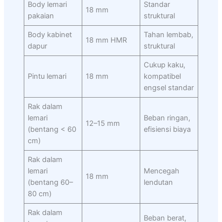
Body lemari
Standar
18 mm
pakaian
struktural
Body kabinet
Tahan lembab,
18 mm HMR
dapur
struktural
Cukup kaku,
Pintu lemari
18 mm
kompatibel
engsel standar
Rak dalam
lemari
Beban ringan,
12–15 mm
(bentang < 60
efisiensi biaya
cm)
Rak dalam
lemari
Mencegah
18 mm
(bentang 60–
lendutan
80 cm)
Rak dalam
Beban berat,