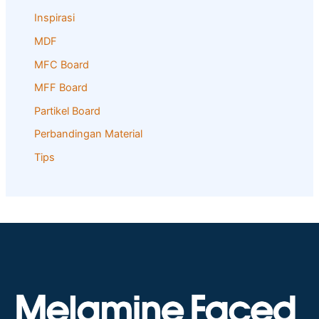
Inspirasi
MDF
MFC Board
MFF Board
Partikel Board
Perbandingan Material
Tips