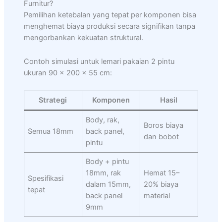
Furnitur?
Pemilihan ketebalan yang tepat per komponen bisa
menghemat biaya produksi secara signifikan tanpa
mengorbankan kekuatan struktural.
Contoh simulasi untuk lemari pakaian 2 pintu
ukuran 90 × 200 × 55 cm:
Strategi
Komponen
Hasil
Body, rak,
Boros biaya
Semua 18mm
back panel,
dan bobot
pintu
Body + pintu
18mm, rak
Hemat 15–
Spesifikasi
dalam 15mm,
20% biaya
tepat
back panel
material
9mm