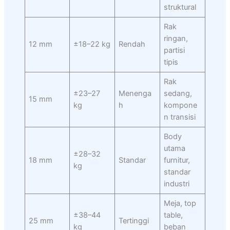
struktural
Rak
ringan,
12 mm
±18–22 kg
Rendah
partisi
tipis
Rak
±23–27
Menenga
sedang,
15 mm
kg
h
kompone
n transisi
Body
utama
±28–32
18 mm
Standar
furnitur,
kg
standar
industri
Meja, top
±38–44
table,
25 mm
Tertinggi
kg
beban