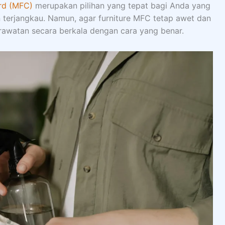
rd (MFC)
merupakan pilihan yang tepat bagi Anda yang
 terjangkau. Namun, agar furniture MFC tetap awet dan
rawatan secara berkala dengan cara yang benar.