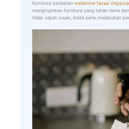
Furniture berbahan
melamine faced chipboa
menginginkan furniture yang tahan lama dan
tidak cepat rusak, Anda perlu melakukan pe