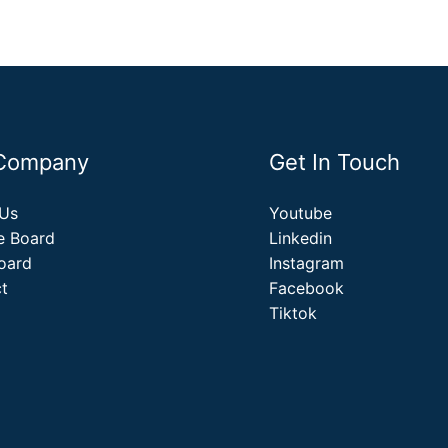
Company
Get In Touch
Us
Youtube
le Board
Linkedin
oard
Instagram
t
Facebook
Tiktok