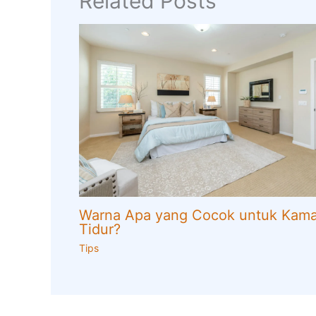
Related Posts
Warna Apa yang Cocok untuk Kama
Tidur?
Tips