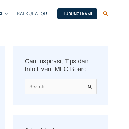
Search
I
KALKULATOR
HUBUNGI KAMI
Cari Inspirasi, Tips dan
Info Event MFC Board
S
e
a
r
c