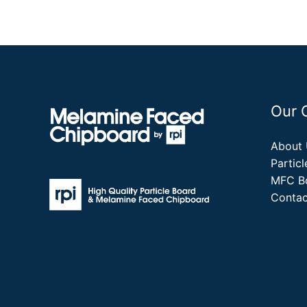
Our 
About 
Partic
MFC B
Contac