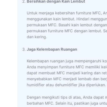
Bersihkan dengan Kain Lembut
Untuk menjaga kebersihan furniture MFC, A
menggunakan kain lembut. Hindari mengguna
permukaan MFC. Basahi kain lembut dengan se
permukaan furniture MFC dengan lembut. Se
dan kering.
Jaga Kelembapan Ruangan
Kelembapan ruangan juga mempengaruhi kon
Anda menyimpan furniture MFC memiliki ke
dapat membuat MFC menjadi kering dan reta
menyebabkan MFC menjadi lembab dan berja
humidifier atau dehumidifier jika diperlukan.
Dengan mengikuti tips di atas, Anda dapat
berbahan MFC. Selain itu, pastikan juga unt