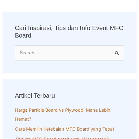
Cari Inspirasi, Tips dan Info Event MFC
Board
S
e
a
r
c
Artikel Terbaru
h
f
Harga Particle Board vs Plywood: Mana Lebih
o
Hemat?
r
Cara Memilih Ketebalan MFC Board yang Tepat
: