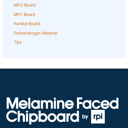
MFC Board
MFF Board
Partikel Board
Perbandingan Material
Tips