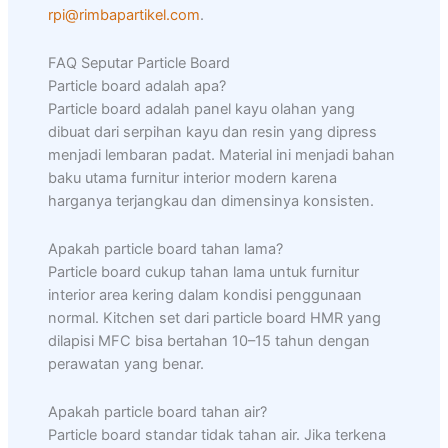
rpi@rimbapartikel.com
.
FAQ Seputar Particle Board
Particle board adalah apa?
Particle board adalah panel kayu olahan yang
dibuat dari serpihan kayu dan resin yang dipress
menjadi lembaran padat. Material ini menjadi bahan
baku utama furnitur interior modern karena
harganya terjangkau dan dimensinya konsisten.
Apakah particle board tahan lama?
Particle board cukup tahan lama untuk furnitur
interior area kering dalam kondisi penggunaan
normal. Kitchen set dari particle board HMR yang
dilapisi MFC bisa bertahan 10–15 tahun dengan
perawatan yang benar.
Apakah particle board tahan air?
Particle board standar tidak tahan air. Jika terkena