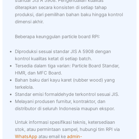
standar JIS A 5908. Pengendalian kualitas
diterapkan secara konsisten di setiap tahap
produksi, dari pemilihan bahan baku hingga kontrol
dimensi akhir.
Beberapa keunggulan particle board RPI:
Diproduksi sesuai standar JIS A 5908 dengan
kontrol kualitas ketat di setiap batch.
Tersedia dalam tiga varian: Particle Board Standar,
HMR, dan MFC Board.
Bahan baku dari kayu karet (rubber wood) yang
terkelola.
Standar emisi formaldehyde terkontrol sesuai JIS.
Melayani produsen furnitur, kontraktor, dan
distributor di seluruh Indonesia maupun ekspor.
Untuk informasi spesifikasi teknis, ketersediaan
stok, atau permintaan sampel, hubungi tim RPI via
WhatsApp
atau email ke
admin-