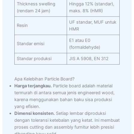
Thickness swelling
Hingga 12% (standar),
(rendam 24 jam)
maks. 8% (HMR)
UF standar, MUF untuk
Resin
HMR
E1 atau E0
Standar emisi
(formaldehyde)
Standar produksi
JIS A 5908, EN 312
Apa Kelebihan Particle Board?
Harga terjangkau.
Particle board adalah material
termurah di antara semua jenis engineered wood,
karena menggunakan bahan baku sisa produksi
yang efisien.
Dimensi konsisten.
Setiap lembar diproduksi
dengan toleransi ketebalan yang ketat. Ini membuat
proses cutting dan assembly furnitur lebih presisi
dibanding kayu solid.