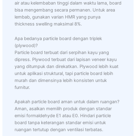
air atau kelembaban tinggi dalam waktu lama, board
bisa mengembang secara permanen. Untuk area
lembab, gunakan varian HMR yang punya
thickness swelling maksimal 8%.
Apa bedanya particle board dengan triplek
(plywood)?
Particle board terbuat dari serpihan kayu yang
dipress. Plywood terbuat dari lapisan veneer kayu
yang ditumpuk dan direkatkan. Plywood lebih kuat
untuk aplikasi struktural, tapi particle board lebih
murah dan dimensinya lebih konsisten untuk
furnitur.
Apakah particle board aman untuk dalam ruangan?
Aman, asalkan memilih produk dengan standar
emisi formaldehyde E1 atau E0. Hindari particle
board tanpa keterangan standar emisi untuk
ruangan tertutup dengan ventilasi terbatas.