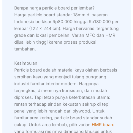
Berapa harga particle board per lembar?
Harga particle board standar 18mm di pasaran
Indonesia berkisar Rp80.000 hingga Rp180.000 per
lembar (122 x 244 cm). Harga bervariasi tergantung
grade dan lokasi pembelian. Varian MFC dan HMR
dijual lebih tinggi karena proses produksi
tambahan.
Kesimpulan
Particle board adalah material kayu olahan berbasis
serpihan kayu yang menjadi tulang punggung
industri furnitur interior modern. Harganya
terjangkau, dimensinya konsisten, dan mudah
diproses. Tapi tetap punya keterbatasan utama:
rentan terhadap air dan kekuatan sekrup di tepi
panel yang lebih rendah dari plywood. Untuk
furnitur area kering, particle board standar sudah
cukup. Untuk area lembab, pilih varian
HMR board
yang formulasi resinnya dirancang khusus untuk