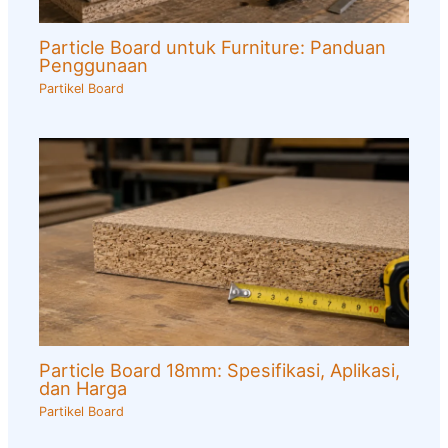
Particle Board untuk Furniture: Panduan
Penggunaan
Partikel Board
Particle Board 18mm: Spesifikasi, Aplikasi,
dan Harga
Partikel Board