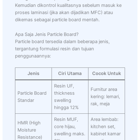
Kemudian dikontrol kualitasnya sebelum masuk ke
proses laminasi (jika akan dijadikan MFC) atau
dikemas sebagai particle board mentah.
Apa Saja Jenis Particle Board?
Particle board tersedia dalam beberapa jenis,
tergantung formulasi resin dan tujuan
penggunaannya:
Jenis
Ciri Utama
Cocok Untuk
Resin UF,
Furnitur area
Particle Board
thickness
kering: lemari,
Standar
swelling
rak, meja
hingga 12%
Resin MUF,
Area lembab:
HMR (High
core hijau,
kitchen set,
Moisture
swelling maks.
kabinet kamar
Resistance)