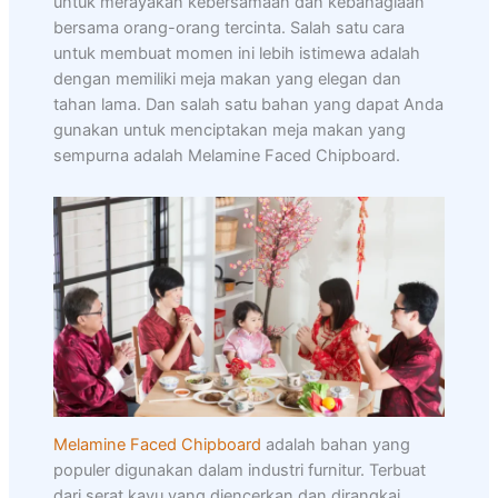
untuk merayakan kebersamaan dan kebahagiaan
bersama orang-orang tercinta. Salah satu cara
untuk membuat momen ini lebih istimewa adalah
dengan memiliki meja makan yang elegan dan
tahan lama. Dan salah satu bahan yang dapat Anda
gunakan untuk menciptakan meja makan yang
sempurna adalah Melamine Faced Chipboard.
Melamine Faced Chipboard
adalah bahan yang
populer digunakan dalam industri furnitur. Terbuat
dari serat kayu yang diencerkan dan dirangkai