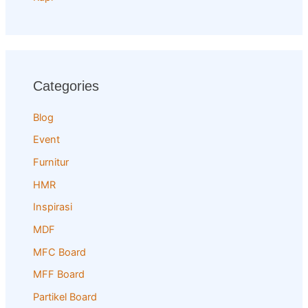
Categories
Blog
Event
Furnitur
HMR
Inspirasi
MDF
MFC Board
MFF Board
Partikel Board