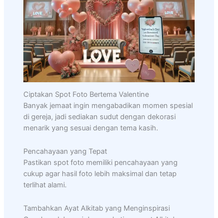
Ciptakan Spot Foto Bertema Valentine
Banyak jemaat ingin mengabadikan momen spesial
di gereja, jadi sediakan sudut dengan dekorasi
menarik yang sesuai dengan tema kasih.
Pencahayaan yang Tepat
Pastikan spot foto memiliki pencahayaan yang
cukup agar hasil foto lebih maksimal dan tetap
terlihat alami.
Tambahkan Ayat Alkitab yang Menginspirasi