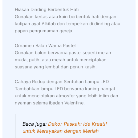
Hiasan Dinding Berbentuk Hati
Gunakan kertas atau kain berbentuk hati dengan
kutipan ayat Alkitab dan tempelkan di dinding atau
papan pengumuman gereja.
Ornamen Balon Warna Pastel
Gunakan balon berwarna pastel seperti merah
muda, putih, atau merah untuk menciptakan
suasana yang lembut dan penuh kasih.
Cahaya Redup dengan Sentuhan Lampu LED
Tambahkan lampu LED berwarna kuning hangat
untuk menciptakan atmosfer yang lebih intim dan
nyaman selama ibadah Valentine.
Baca juga:
Dekor Paskah: Ide Kreatif
untuk Merayakan dengan Meriah