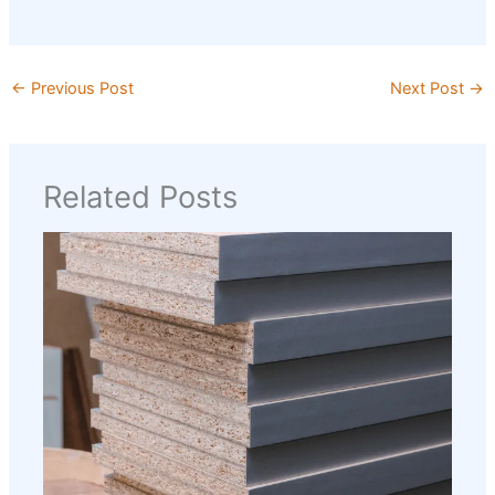
←
Previous Post
Next Post
→
Related Posts