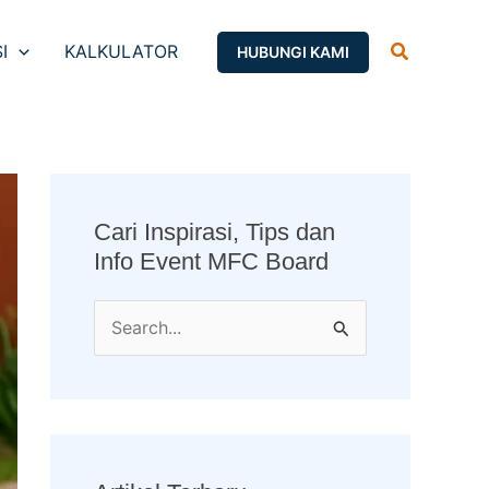
Search
I
KALKULATOR
HUBUNGI KAMI
Cari Inspirasi, Tips dan
Info Event MFC Board
S
e
a
r
c