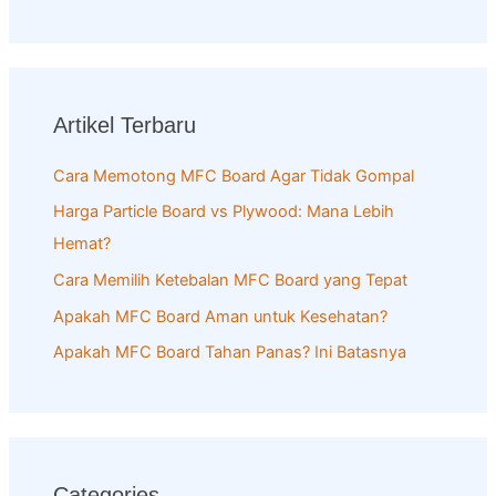
e
a
r
c
Artikel Terbaru
h
f
Cara Memotong MFC Board Agar Tidak Gompal
o
Harga Particle Board vs Plywood: Mana Lebih
r
Hemat?
:
Cara Memilih Ketebalan MFC Board yang Tepat
Apakah MFC Board Aman untuk Kesehatan?
Apakah MFC Board Tahan Panas? Ini Batasnya
Categories