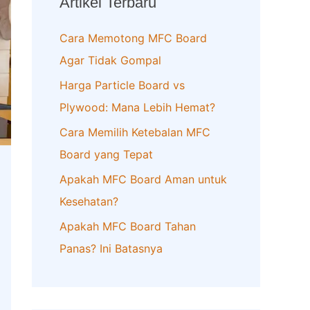
Artikel Terbaru
h
f
Cara Memotong MFC Board
o
Agar Tidak Gompal
r
Harga Particle Board vs
:
Plywood: Mana Lebih Hemat?
Cara Memilih Ketebalan MFC
Board yang Tepat
Apakah MFC Board Aman untuk
Kesehatan?
Apakah MFC Board Tahan
Panas? Ini Batasnya