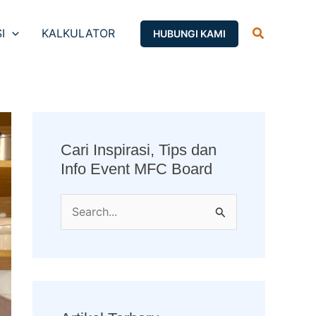
Search
I
KALKULATOR
HUBUNGI KAMI
Cari Inspirasi, Tips dan
Info Event MFC Board
S
e
a
r
c